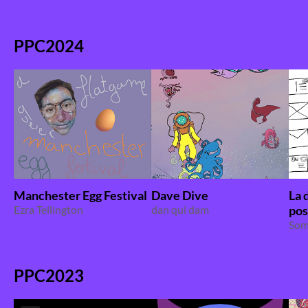
PPC2024
Manchester Egg Festival
Dave Dive
La 
Ezra Tellington
dan qui dam
pos
Som
PPC2023