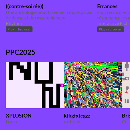
((contre-soirée))
Errances
Une anthologie pour traverser cinq espaces
Huit récits d'er
de danse et de rassemblement
résonnance les a
Rhythm
Interactive Ficti
Play in browser
Play in browser
PPC2025
XPLOSION
kfkgfxfcgzz
Bri
Lorca
rotbrain
Cal