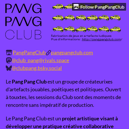
Follow PangPangClub
PangPangClub
pangpangclub.com
@club_pang@rivals.space
@clubpang.bsky.social
Le
Pang Pang Club
est un groupe de créateurixes
d'artefacts jouables, poétiques et politiques. Ouvert
à touxtes, les sessions du Club sont des moments de
rencontre sans impératif de production.
Le Pang Pang Club est un
projet artistique visant à
développer une pratique créative collaborative