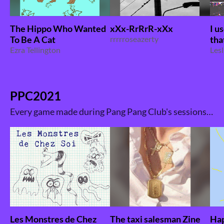
The Hippo Who Wanted
xXx-RrRrR-xXx
I u
To Be A Cat
rrrrroseazerty
tha
Ezra Tellington
Lesl
PPC2021
Every game made during Pang Pang Club's sessions or jam in 2021. Past productions of the Club are to be checked out here .
Les Monstres de Chez
The taxi salesman Zine
Hap