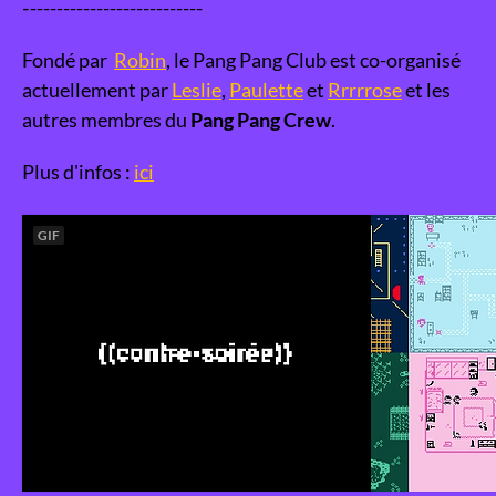
‐--------------------------
Fondé par
Robin
, le Pang Pang Club est co-organisé
actuellement par
Leslie
,
Paulette
et
Rrrrrose
et les
autres membres du
Pang Pang Crew
.
Plus d'infos :
ici
GIF