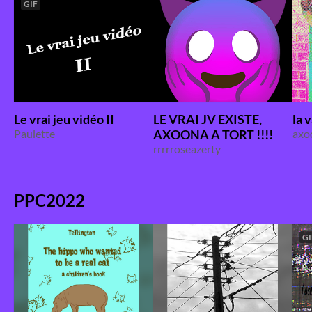
GIF
Le vrai jeu vidéo II
LE VRAI JV EXISTE,
la 
Paulette
AXOONA A TORT !!!!
axo
rrrrroseazerty
PPC2022
GI