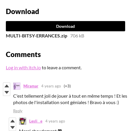
Download
Download
MULTI-BITSY-ERRANCES.zip
706 kB
Comments
Log in with itch.io
to leave a comment.
Miramar
4 years ago
(+3)
C'est tellement joli de jouer à tout en même temps ! Et les
photos de l'installation sont géniales ! Bravo à vous :)
Reply
Lesli__e
4 years ago
Merci chaudement 💖